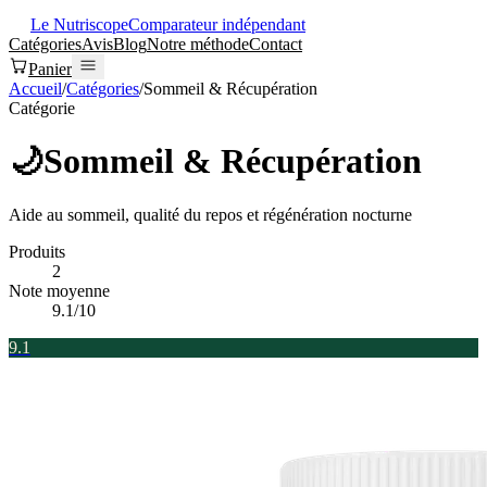
Le Nutriscope
Comparateur indépendant
Catégories
Avis
Blog
Notre méthode
Contact
Panier
Accueil
/
Catégories
/
Sommeil & Récupération
Catégorie
🌙
Sommeil & Récupération
Aide au sommeil, qualité du repos et régénération nocturne
Produits
2
Note moyenne
9.1
/10
9.1