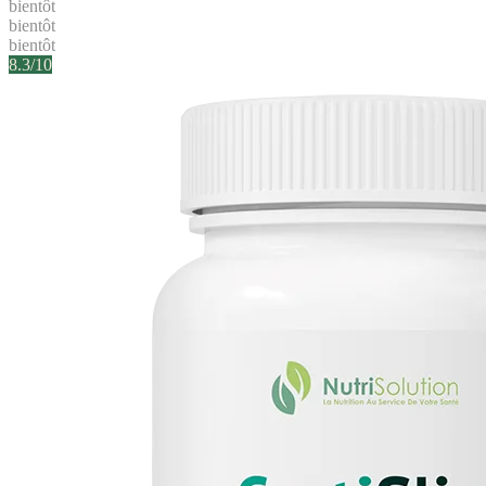
bientôt
bientôt
bientôt
8.3
/10