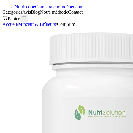
Le Nutriscope
Comparateur indépendant
Catégories
Avis
Blog
Notre méthode
Contact
Panier
Accueil
/
Minceur & Brûleurs
/
CortiSlim