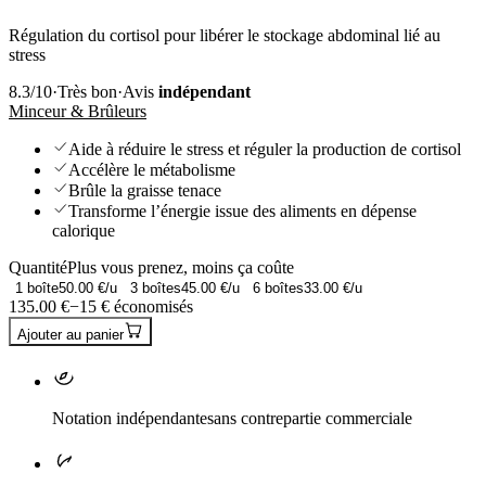
Régulation du cortisol pour libérer le stockage abdominal lié au
stress
8.3
/10
·
Très bon
·
Avis
indépendant
Minceur & Brûleurs
Aide à réduire le stress et réguler la production de cortisol
Accélère le métabolisme
Brûle la graisse tenace
Transforme l’énergie issue des aliments en dépense
calorique
Quantité
Plus vous prenez, moins ça coûte
1
boîte
50.00
€/u
3
boîtes
45.00
€/u
6
boîtes
33.00
€/u
135.00
€
−
15
€ économisés
Ajouter au panier
Notation indépendante
sans contrepartie commerciale