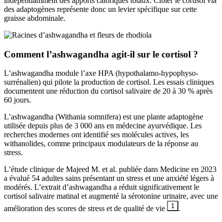
indépendamment des apports caloriques totaux. Cibler le cortisol via
des adaptogènes représente donc un levier spécifique sur cette
graisse abdominale.
Comment l’ashwagandha agit-il sur le cortisol ?
L’ashwagandha module l’axe HPA (hypothalamo-hypophyso-
surrénalien) qui pilote la production de cortisol. Les essais cliniques
documentent une réduction du cortisol salivaire de 20 à 30 % après
60 jours.
L’ashwagandha (Withania somnifera) est une plante adaptogène
utilisée depuis plus de 3 000 ans en médecine ayurvédique. Les
recherches modernes ont identifié ses molécules actives, les
withanolides, comme principaux modulateurs de la réponse au
stress.
L’étude clinique de Majeed M. et al. publiée dans Medicine en 2023
a évalué 54 adultes sains présentant un stress et une anxiété légers à
modérés. L’extrait d’ashwagandha a réduit significativement le
cortisol salivaire matinal et augmenté la sérotonine urinaire, avec une
1
amélioration des scores de stress et de qualité de vie
.