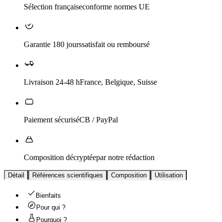
Sélection française
conforme normes UE
Garantie 180 jours
satisfait ou remboursé
Livraison 24-48 h
France, Belgique, Suisse
Paiement sécurisé
CB / PayPal
Composition décryptée
par notre rédaction
Détail
Références scientifiques
Composition
Utilisation
Bienfaits
Pour qui ?
Pourquoi ?