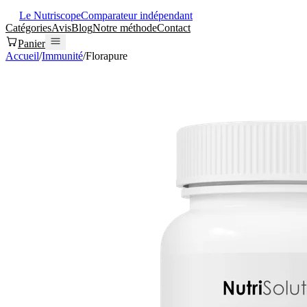
Le Nutriscope
Comparateur indépendant
Catégories
Avis
Blog
Notre méthode
Contact
Panier
Accueil
/
Immunité
/
Florapure