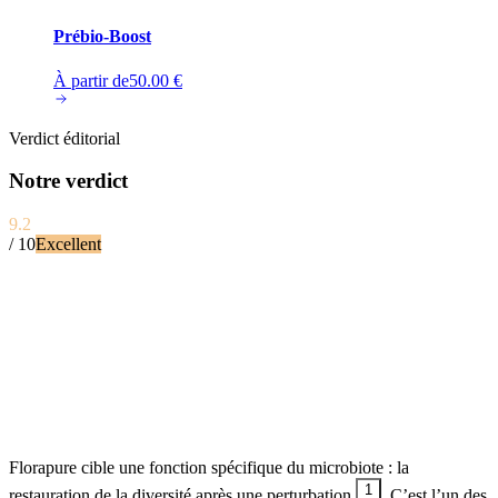
Prébio-Boost
À partir de
50.00
€
Verdict éditorial
Notre verdict
9.2
/ 10
Excellent
Florapure cible une fonction spécifique du microbiote : la
1
restauration de la diversité après une perturbation
. C’est l’un des