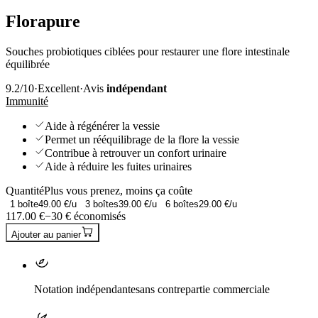
Florapure
Souches probiotiques ciblées pour restaurer une flore intestinale
équilibrée
9.2
/10
·
Excellent
·
Avis
indépendant
Immunité
Aide à régénérer la vessie
Permet un rééquilibrage de la flore la vessie
Contribue à retrouver un confort urinaire
Aide à réduire les fuites urinaires
Quantité
Plus vous prenez, moins ça coûte
1
boîte
49.00
€/u
3
boîtes
39.00
€/u
6
boîtes
29.00
€/u
117.00
€
−
30
€ économisés
Ajouter au panier
Notation indépendante
sans contrepartie commerciale