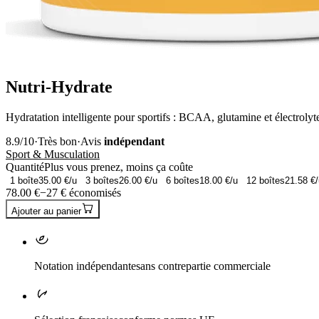
Nutri-Hydrate
Hydratation intelligente pour sportifs : BCAA, glutamine et électrolyte
8.9
/10
·
Très bon
·
Avis
indépendant
Sport & Musculation
Quantité
Plus vous prenez, moins ça coûte
1
boîte
35.00
€/u
3
boîtes
26.00
€/u
6
boîtes
18.00
€/u
12
boîtes
21.58
€/
78.00
€
−
27
€ économisés
Ajouter au panier
Notation indépendante
sans contrepartie commerciale