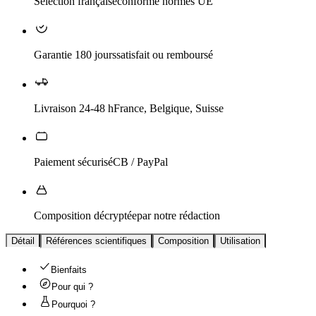
Sélection française
conforme normes UE
Garantie 180 jours
satisfait ou remboursé
Livraison 24-48 h
France, Belgique, Suisse
Paiement sécurisé
CB / PayPal
Composition décryptée
par notre rédaction
Détail
Références scientifiques
Composition
Utilisation
Bienfaits
Pour qui ?
Pourquoi ?