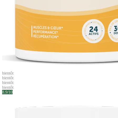
bientôt
bientôt
bientôt
bientôt
8.9
/10