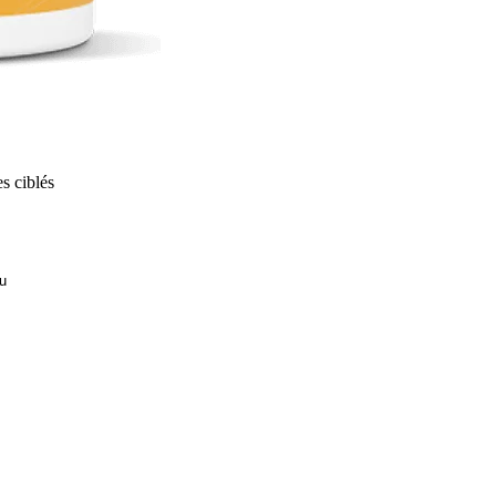
s ciblés
u