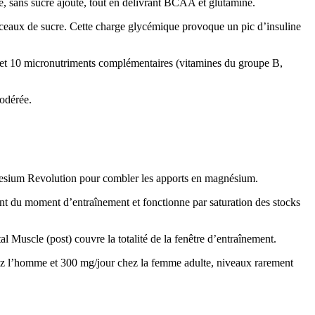
se, sans sucre ajouté, tout en délivrant BCAA et glutamine.
orceaux de sucre. Cette charge glycémique provoque un pic d’insuline
e et 10 micronutriments complémentaires (vitamines du groupe B,
modérée.
gnesium Revolution pour combler les apports en magnésium.
ment du moment d’entraînement et fonctionne par saturation des stocks
l Muscle (post) couvre la totalité de la fenêtre d’entraînement.
z l’homme et 300 mg/jour chez la femme adulte, niveaux rarement