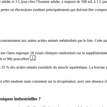
ulte et 3 L/jour chez l’homme adulte, à majorer de 500 mL à 1 L par he
 des pertes en électrolytes (sodium principalement) qui doivent être com
ntrairement aux autres acides aminés métabolisés par le foie. Cette part
ine Open regroupe 18 essais cliniques randomisés sur la supplémentati
1
h et 96h post-effort
.
t 35 % des acides aminés essentiels du muscle squelettique. La leucine 
ffet modeste mais consistent sur la récupération, avec une absence d’e
iques industrielles ?