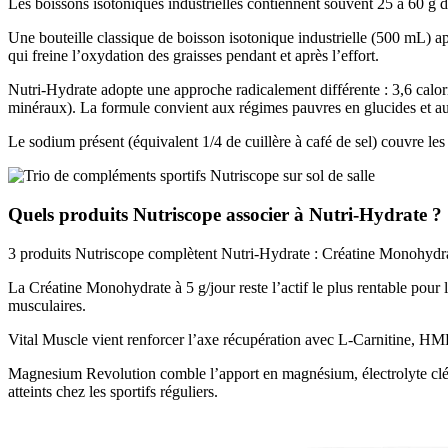
Les boissons isotoniques industrielles contiennent souvent 25 à 60 g d
Une bouteille classique de boisson isotonique industrielle (500 mL) a
qui freine l’oxydation des graisses pendant et après l’effort.
Nutri-Hydrate adopte une approche radicalement différente : 3,6 calo
minéraux). La formule convient aux régimes pauvres en glucides et au 
Le sodium présent (équivalent 1/4 de cuillère à café de sel) couvre le
Quels produits Nutriscope associer à Nutri-Hydrate ?
3 produits Nutriscope complètent Nutri-Hydrate : Créatine Monohydra
La Créatine Monohydrate à 5 g/jour reste l’actif le plus rentable pour
musculaires.
Vital Muscle vient renforcer l’axe récupération avec L-Carnitine, HMB,
Magnesium Revolution comble l’apport en magnésium, électrolyte clé
atteints chez les sportifs réguliers.