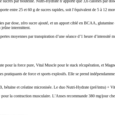
e sucres par bouteille. Nutri-Hydrate n’apporte que 3,6 calories par do
pporte entre 25 et 60 g de sucres rapides, soit l’équivalent de 5 à 12 m
ries par dose, zéro sucre ajouté, et un apport ciblé en BCAA, glutamin
jeûne intermittent.
s pertes moyennes par transpiration d’une séance d’1 heure d’intensité 
te pour la force pure, Vital Muscle pour le stack récupération, et Ma
 les pratiquants de force et sports explosifs. Elle se prend indépendam
 bétaïne et créatine micronisée. Le duo Nutri-Hydrate (pré/intra) + Vita
 pour la contraction musculaire. L’Anses recommande 380 mg/jour che