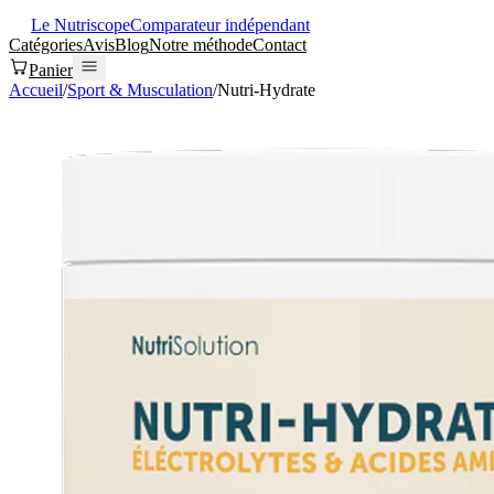
Le Nutriscope
Comparateur indépendant
Catégories
Avis
Blog
Notre méthode
Contact
Panier
Accueil
/
Sport & Musculation
/
Nutri-Hydrate