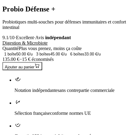
Probio Défense +
Probiotiques multi-souches pour défenses immunitaires et confort
intestinal
9.1
/10
·
Excellent
·
Avis
indépendant
Digestion & Microbiote
Quantité
Plus vous prenez, moins ça coûte
1
boîte
50.00
€/u
3
boîtes
45.00
€/u
6
boîtes
33.00
€/u
135.00
€
−
15
€ économisés
Ajouter au panier
Notation indépendante
sans contrepartie commerciale
Sélection française
conforme normes UE