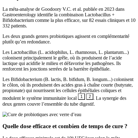
La méta-analyse de Goodoory V.C. et al. publiée en 2023 dans
Gastroenterology identifie la combinaison Lactobacillus +
Bifidobacterium comme la plus efficace, sur 82 essais cliniques et 10
332 patients.
Les deux grands genres probiotiques agissent en complémentarité
plutôt qu’en redondance.
Les Lactobacillus (L. acidophilus, L. rhamnosus, L. plantarum...)
colonisent principalement le grêle, où ils produisent de l’acide
lactique qui acidifie le milieu et défavorise les pathogènes. Ils
renforcent les jonctions serrées de la barrière épithéliale.
Les Bifidobacterium (B. lactis, B. bifidum, B. longum...) colonisent
le côlon, où ils produisent des acides gras à chaîne courte (butyrate,
propionate) qui nourrissent les cellules épithéliales coliques et
1
2
modulent le système immunitaire local
. La synergie des
deux genres couvre l’ensemble du tube digestif.
Quelle dose efficace et combien de temps de cure ?