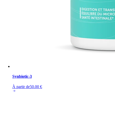
Synbiotic-3
À partir de
50.00
€