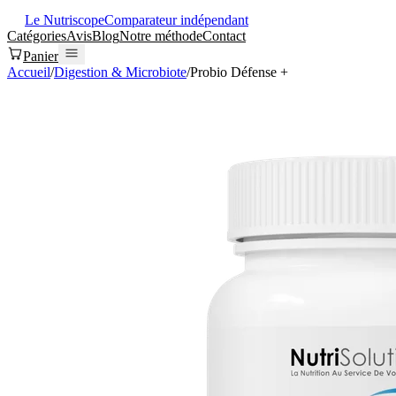
Le Nutriscope
Comparateur indépendant
Catégories
Avis
Blog
Notre méthode
Contact
Panier
Accueil
/
Digestion & Microbiote
/
Probio Défense +