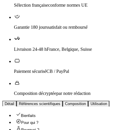
Sélection française
conforme normes UE
Garantie 180 jours
satisfait ou remboursé
Livraison 24-48 h
France, Belgique, Suisse
Paiement sécurisé
CB / PayPal
Composition décryptée
par notre rédaction
Détail
Références scientifiques
Composition
Utilisation
Bienfaits
Pour qui ?
Pourquoi ?