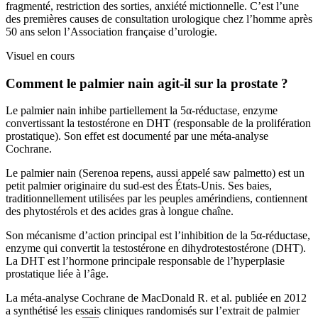
fragmenté, restriction des sorties, anxiété mictionnelle. C’est l’une
des premières causes de consultation urologique chez l’homme après
50 ans selon l’Association française d’urologie.
Visuel en cours
Comment le palmier nain agit-il sur la prostate ?
Le palmier nain inhibe partiellement la 5α-réductase, enzyme
convertissant la testostérone en DHT (responsable de la prolifération
prostatique). Son effet est documenté par une méta-analyse
Cochrane.
Le palmier nain (Serenoa repens, aussi appelé saw palmetto) est un
petit palmier originaire du sud-est des États-Unis. Ses baies,
traditionnellement utilisées par les peuples amérindiens, contiennent
des phytostérols et des acides gras à longue chaîne.
Son mécanisme d’action principal est l’inhibition de la 5α-réductase,
enzyme qui convertit la testostérone en dihydrotestostérone (DHT).
La DHT est l’hormone principale responsable de l’hyperplasie
prostatique liée à l’âge.
La méta-analyse Cochrane de MacDonald R. et al. publiée en 2012
a synthétisé les essais cliniques randomisés sur l’extrait de palmier