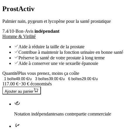
ProstActiv
Palmier nain, pygeum et lycopène pour la santé prostatique
7.4
/10
·
Bon
·
Avis
indépendant
Homme & Virilité
Aide à réduire la taille de la prostate
Contribue à maintenir la fonction urinaire en bonne santé
Préserve la santé de votre prostate à long terme
Aide à conserver une vie sexuelle épanouie
Quantité
Plus vous prenez, moins ça coûte
1
boîte
49.00
€/u
3
boîtes
39.00
€/u
6
boîtes
29.00
€/u
117.00
€
−
30
€ économisés
Ajouter au panier
Notation indépendante
sans contrepartie commerciale