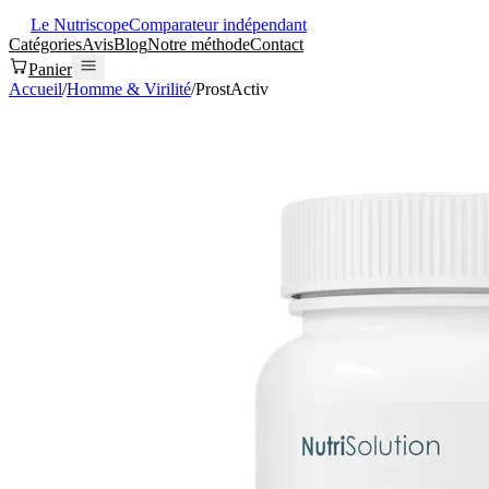
Le Nutriscope
Comparateur indépendant
Catégories
Avis
Blog
Notre méthode
Contact
Panier
Accueil
/
Homme & Virilité
/
ProstActiv