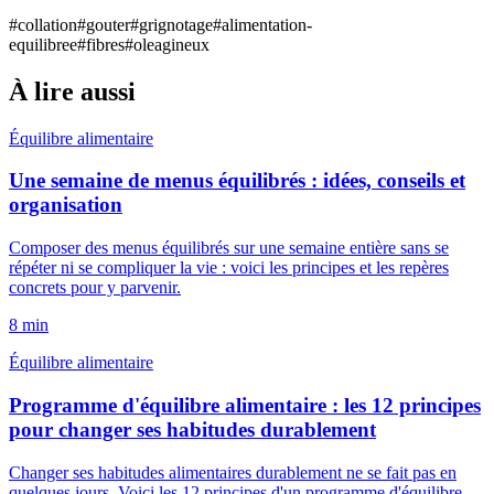
#
collation
#
gouter
#
grignotage
#
alimentation-
equilibree
#
fibres
#
oleagineux
À lire aussi
Équilibre alimentaire
Une semaine de menus équilibrés : idées, conseils et
organisation
Composer des menus équilibrés sur une semaine entière sans se
répéter ni se compliquer la vie : voici les principes et les repères
concrets pour y parvenir.
8
min
Équilibre alimentaire
Programme d'équilibre alimentaire : les 12 principes
pour changer ses habitudes durablement
Changer ses habitudes alimentaires durablement ne se fait pas en
quelques jours. Voici les 12 principes d'un programme d'équilibre