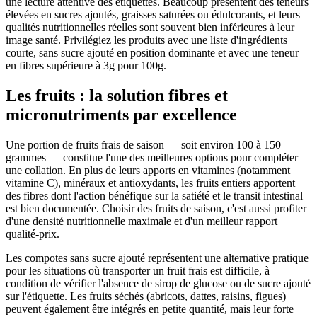
une lecture attentive des étiquettes. Beaucoup présentent des teneurs
élevées en sucres ajoutés, graisses saturées ou édulcorants, et leurs
qualités nutritionnelles réelles sont souvent bien inférieures à leur
image santé. Privilégiez les produits avec une liste d'ingrédients
courte, sans sucre ajouté en position dominante et avec une teneur
en fibres supérieure à 3g pour 100g.
Les fruits : la solution fibres et
micronutriments par excellence
Une portion de fruits frais de saison — soit environ 100 à 150
grammes — constitue l'une des meilleures options pour compléter
une collation. En plus de leurs apports en vitamines (notamment
vitamine C), minéraux et antioxydants, les fruits entiers apportent
des fibres dont l'action bénéfique sur la satiété et le transit intestinal
est bien documentée. Choisir des fruits de saison, c'est aussi profiter
d'une densité nutritionnelle maximale et d'un meilleur rapport
qualité-prix.
Les compotes sans sucre ajouté représentent une alternative pratique
pour les situations où transporter un fruit frais est difficile, à
condition de vérifier l'absence de sirop de glucose ou de sucre ajouté
sur l'étiquette. Les fruits séchés (abricots, dattes, raisins, figues)
peuvent également être intégrés en petite quantité, mais leur forte