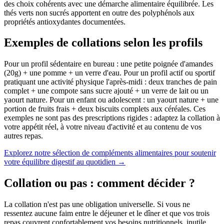
des choix cohérents avec une démarche alimentaire équilibrée. Les
thés verts non sucrés apportent en outre des polyphénols aux
propriétés antioxydantes documentées.
Exemples de collations selon les profils
Pour un profil sédentaire en bureau : une petite poignée d'amandes
(20g) + une pomme + un verre d'eau. Pour un profil actif ou sportif
pratiquant une activité physique l'après-midi : deux tranches de pain
complet + une compote sans sucre ajouté + un verre de lait ou un
yaourt nature. Pour un enfant ou adolescent : un yaourt nature + une
portion de fruits frais + deux biscuits complets aux céréales. Ces
exemples ne sont pas des prescriptions rigides : adaptez la collation à
votre appétit réel, à votre niveau d'activité et au contenu de vos
autres repas.
Explorez notre sélection de compléments alimentaires pour soutenir
votre équilibre digestif au quotidien
→
Collation ou pas : comment décider ?
La collation n'est pas une obligation universelle. Si vous ne
ressentez aucune faim entre le déjeuner et le dîner et que vos trois
repas couvrent confortablement vos besoins nutritionnels, inutile