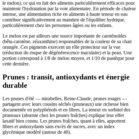
le melon), ce qui en fait des aliments particulièrement efficaces pour
maintenir l'hydratation par la voie alimentaire. En période de chaleur
intense, une alimentation riche en aliments à haute teneur en eau
contribue significativement au maintien de l'équilibre hydrique,
particulièrement chez les personnes âgées ou les enfants.
Le melon est par ailleurs une source importante de caroténoïdes
(bêta-carotène, zéaxanthine) responsables de la couleur de sa chair
orangée. Ces pigments exercent un rôle protecteur sur la vue
(réduction du risque de dégénérescence maculaire) et la peau. Une
portion correspond à 1/8 de melon moyen, et 1/10 de pastèque pour
cette dernière.
Prunes : transit, antioxydants et énergie
durable
Les prunes d'été — mirabelles, Reine-Claude, prunes rouges —
partagent avec leurs cousins séchés (pruneaux) une richesse bien
documentée en polyphénols et en fibres. La teneur en sorbitol des
pruneaux (absente chez les prunes fraîches) explique leur effet
laxatif bien connu. Les prunes fraîches, quant à elles, apportent
fibres et antioxydants sans excès de sucres, avec un index
glycémique modéré (autour de 40).