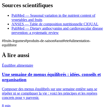
Sources scientifiques
PubMed — Seasonal variation in the nutrient content of
vegetables and fruits
ANSES — Table de composition nutritionnelle CIQUAL
PubMed — Dietary anthocyanins and cardiovascular disease
prevention: a systematic review
#
fruits-legumes
#
produits-de-saison
#
aout
#
ete
#
alimentation-
equilibree
À lire aussi
Équilibre alimentaire
Une semaine de menus équilibrés : idées, conseils et
organisation
Composer des menus équilibrés sur une semaine entière sans se
répéter ni se compliquer la vie : voici les principes et les repères
concrets pour y parvenir.
8
min