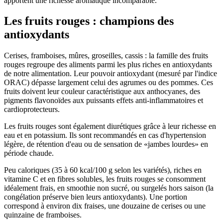
apportent une richesse aromatique incomparable.
Les fruits rouges : champions des
antioxydants
Cerises, framboises, mûres, groseilles, cassis : la famille des fruits
rouges regroupe des aliments parmi les plus riches en antioxydants
de notre alimentation. Leur pouvoir antioxydant (mesuré par l'indice
ORAC) dépasse largement celui des agrumes ou des pommes. Ces
fruits doivent leur couleur caractéristique aux anthocyanes, des
pigments flavonoïdes aux puissants effets anti-inflammatoires et
cardioprotecteurs.
Les fruits rouges sont également diurétiques grâce à leur richesse en
eau et en potassium. Ils sont recommandés en cas d'hypertension
légère, de rétention d'eau ou de sensation de «jambes lourdes» en
période chaude.
Peu caloriques (35 à 60 kcal/100 g selon les variétés), riches en
vitamine C et en fibres solubles, les fruits rouges se consomment
idéalement frais, en smoothie non sucré, ou surgelés hors saison (la
congélation préserve bien leurs antioxydants). Une portion
correspond à environ dix fraises, une douzaine de cerises ou une
quinzaine de framboises.