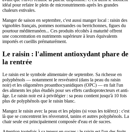
idéal pour refaire le plein de micronutriments après les grandes
chaleurs estivales.
Manger de saison en septembre, c'est aussi manger local : raisin des
vignobles français, pommes normandes ou berrichonnes, figues du
pourtour méditerranéen... Ces produits récoltés à maturité offrent
une concentration en nutriments supérieure à leurs équivalents
importés et cueillis prématurément.
Le raisin : l'aliment antioxydant phare de
la rentrée
Le raisin est le symbole alimentaire de septembre. Sa richesse en
polyphénols — notamment le resvératrol (dans la peau du raisin
noir) et les oligomères proanthocyanidiques (OPC) — en fait l'un
des aliments les plus étudiés pour ses effets cardioprotecteurs et anti-
âge. Le raisin noir est à privilégier : sa peau contient jusqu'à 10 fois
plus de polyphénols que le raisin blanc.
Mangez le raisin avec la peau et les pépins (si vous les tolérez) : c'est
là que se concentrent les résveratrol, tanins et autres polyphénols. La
chair seule est principalement composée d'eau et de sucres.
Attention toutefois à sa teneur en sucres : le raisin est l'un des fruits