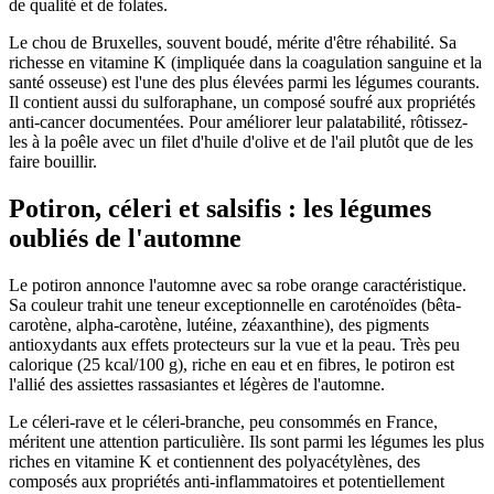
de qualité et de folates.
Le chou de Bruxelles, souvent boudé, mérite d'être réhabilité. Sa
richesse en vitamine K (impliquée dans la coagulation sanguine et la
santé osseuse) est l'une des plus élevées parmi les légumes courants.
Il contient aussi du sulforaphane, un composé soufré aux propriétés
anti-cancer documentées. Pour améliorer leur palatabilité, rôtissez-
les à la poêle avec un filet d'huile d'olive et de l'ail plutôt que de les
faire bouillir.
Potiron, céleri et salsifis : les légumes
oubliés de l'automne
Le potiron annonce l'automne avec sa robe orange caractéristique.
Sa couleur trahit une teneur exceptionnelle en caroténoïdes (bêta-
carotène, alpha-carotène, lutéine, zéaxanthine), des pigments
antioxydants aux effets protecteurs sur la vue et la peau. Très peu
calorique (25 kcal/100 g), riche en eau et en fibres, le potiron est
l'allié des assiettes rassasiantes et légères de l'automne.
Le céleri-rave et le céleri-branche, peu consommés en France,
méritent une attention particulière. Ils sont parmi les légumes les plus
riches en vitamine K et contiennent des polyacétylènes, des
composés aux propriétés anti-inflammatoires et potentiellement