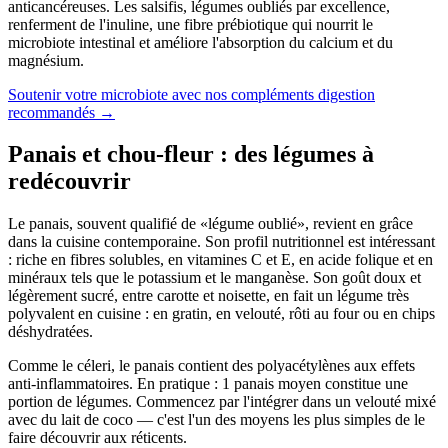
anticancéreuses. Les salsifis, légumes oubliés par excellence,
renferment de l'inuline, une fibre prébiotique qui nourrit le
microbiote intestinal et améliore l'absorption du calcium et du
magnésium.
Soutenir votre microbiote avec nos compléments digestion
recommandés
→
Panais et chou-fleur : des légumes à
redécouvrir
Le panais, souvent qualifié de «légume oublié», revient en grâce
dans la cuisine contemporaine. Son profil nutritionnel est intéressant
: riche en fibres solubles, en vitamines C et E, en acide folique et en
minéraux tels que le potassium et le manganèse. Son goût doux et
légèrement sucré, entre carotte et noisette, en fait un légume très
polyvalent en cuisine : en gratin, en velouté, rôti au four ou en chips
déshydratées.
Comme le céleri, le panais contient des polyacétylènes aux effets
anti-inflammatoires. En pratique : 1 panais moyen constitue une
portion de légumes. Commencez par l'intégrer dans un velouté mixé
avec du lait de coco — c'est l'un des moyens les plus simples de le
faire découvrir aux réticents.