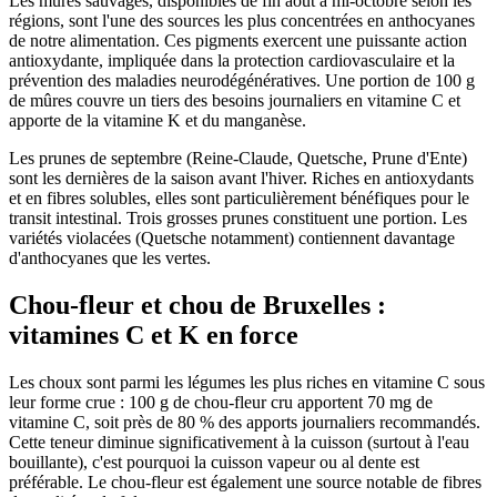
Les mûres sauvages, disponibles de fin août à mi-octobre selon les
régions, sont l'une des sources les plus concentrées en anthocyanes
de notre alimentation. Ces pigments exercent une puissante action
antioxydante, impliquée dans la protection cardiovasculaire et la
prévention des maladies neurodégénératives. Une portion de 100 g
de mûres couvre un tiers des besoins journaliers en vitamine C et
apporte de la vitamine K et du manganèse.
Les prunes de septembre (Reine-Claude, Quetsche, Prune d'Ente)
sont les dernières de la saison avant l'hiver. Riches en antioxydants
et en fibres solubles, elles sont particulièrement bénéfiques pour le
transit intestinal. Trois grosses prunes constituent une portion. Les
variétés violacées (Quetsche notamment) contiennent davantage
d'anthocyanes que les vertes.
Chou-fleur et chou de Bruxelles :
vitamines C et K en force
Les choux sont parmi les légumes les plus riches en vitamine C sous
leur forme crue : 100 g de chou-fleur cru apportent 70 mg de
vitamine C, soit près de 80 % des apports journaliers recommandés.
Cette teneur diminue significativement à la cuisson (surtout à l'eau
bouillante), c'est pourquoi la cuisson vapeur ou al dente est
préférable. Le chou-fleur est également une source notable de fibres