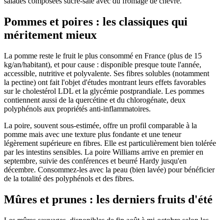
salades composées sucré-salé avec du fromage de chèvre.
Pommes et poires : les classiques qui
méritement mieux
La pomme reste le fruit le plus consommé en France (plus de 15
kg/an/habitant), et pour cause : disponible presque toute l'année,
accessible, nutritive et polyvalente. Ses fibres solubles (notamment
la pectine) ont fait l'objet d'études montrant leurs effets favorables
sur le cholestérol LDL et la glycémie postprandiale. Les pommes
contiennent aussi de la quercétine et du chlorogénate, deux
polyphénols aux propriétés anti-inflammatoires.
La poire, souvent sous-estimée, offre un profil comparable à la
pomme mais avec une texture plus fondante et une teneur
légèrement supérieure en fibres. Elle est particulièrement bien tolérée
par les intestins sensibles. La poire Williams arrive en premier en
septembre, suivie des conférences et beurré Hardy jusqu'en
décembre. Consommez-les avec la peau (bien lavée) pour bénéficier
de la totalité des polyphénols et des fibres.
Mûres et prunes : les derniers fruits d'été