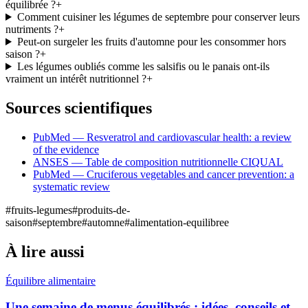
équilibrée ?
+
Comment cuisiner les légumes de septembre pour conserver leurs
nutriments ?
+
Peut-on surgeler les fruits d'automne pour les consommer hors
saison ?
+
Les légumes oubliés comme les salsifis ou le panais ont-ils
vraiment un intérêt nutritionnel ?
+
Sources scientifiques
PubMed — Resveratrol and cardiovascular health: a review
of the evidence
ANSES — Table de composition nutritionnelle CIQUAL
PubMed — Cruciferous vegetables and cancer prevention: a
systematic review
#
fruits-legumes
#
produits-de-
saison
#
septembre
#
automne
#
alimentation-equilibree
À lire aussi
Équilibre alimentaire
Une semaine de menus équilibrés : idées, conseils et