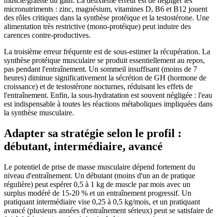
muscle/graisse du gain. La deuxième erreur est de négliger les
micronutriments : zinc, magnésium, vitamines D, B6 et B12 jouent
des rôles critiques dans la synthèse protéique et la testostérone. Une
alimentation très restrictive (mono-protéique) peut induire des
carences contre-productives.
La troisième erreur fréquente est de sous-estimer la récupération. La
synthèse protéique musculaire se produit essentiellement au repos,
pas pendant l'entraînement. Un sommeil insuffisant (moins de 7
heures) diminue significativement la sécrétion de GH (hormone de
croissance) et de testostérone nocturnes, réduisant les effets de
l'entraînement. Enfin, la sous-hydratation est souvent négligée : l'eau
est indispensable à toutes les réactions métaboliques impliquées dans
la synthèse musculaire.
Adapter sa stratégie selon le profil :
débutant, intermédiaire, avancé
Le potentiel de prise de masse musculaire dépend fortement du
niveau d'entraînement. Un débutant (moins d'un an de pratique
régulière) peut espérer 0,5 à 1 kg de muscle par mois avec un
surplus modéré de 15-20 % et un entraînement progressif. Un
pratiquant intermédiaire vise 0,25 à 0,5 kg/mois, et un pratiquant
avancé (plusieurs années d'entraînement sérieux) peut se satisfaire de