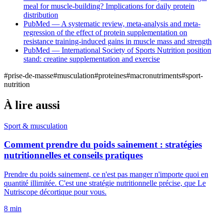
meal for muscle-building? Implications for daily protein
distribution
PubMed — A systematic review, meta-analysis and meta-
regression of the effect of protein supplementation on
resistance training-induced gains in muscle mass and strength
PubMed — International Society of Sports Nutrition position
stand: creatine supplementation and exercise
#
prise-de-masse
#
musculation
#
proteines
#
macronutriments
#
sport-
nutrition
À lire aussi
Sport & musculation
Comment prendre du poids sainement : stratégies
nutritionnelles et conseils pratiques
Prendre du poids sainement, ce n'est pas manger n'importe quoi en
quantité illimitée. C'est une stratégie nutritionnelle précise, que Le
Nutriscope décortique pour vous.
8
min