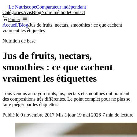
Le Nutriscope
Comparateur indépendant
Catégories
Avis
Blog
Notre méthode
Contact
Panier
Accueil
/
Blog
/
Jus de fruits, nectars, smoothies : ce que cachent
vraiment les étiquettes
Nutrition de base
Jus de fruits, nectars,
smoothies : ce que cachent
vraiment les étiquettes
Tous vendus au rayon fruits, jus, nectars et smoothies ont pourtant
des compositions très différentes. Le point complet pour ne plus se
faire piéger par les étiquettes.
Publié le
9 novembre 2017
·
Mis à jour
19 mai 2026
·
7
min de lecture