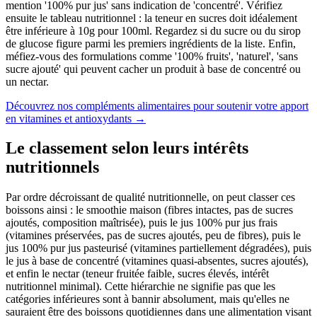
mention '100% pur jus' sans indication de 'concentré'. Vérifiez
ensuite le tableau nutritionnel : la teneur en sucres doit idéalement
être inférieure à 10g pour 100ml. Regardez si du sucre ou du sirop
de glucose figure parmi les premiers ingrédients de la liste. Enfin,
méfiez-vous des formulations comme '100% fruits', 'naturel', 'sans
sucre ajouté' qui peuvent cacher un produit à base de concentré ou
un nectar.
Découvrez nos compléments alimentaires pour soutenir votre apport
en vitamines et antioxydants
→
Le classement selon leurs intérêts
nutritionnels
Par ordre décroissant de qualité nutritionnelle, on peut classer ces
boissons ainsi : le smoothie maison (fibres intactes, pas de sucres
ajoutés, composition maîtrisée), puis le jus 100% pur jus frais
(vitamines préservées, pas de sucres ajoutés, peu de fibres), puis le
jus 100% pur jus pasteurisé (vitamines partiellement dégradées), puis
le jus à base de concentré (vitamines quasi-absentes, sucres ajoutés),
et enfin le nectar (teneur fruitée faible, sucres élevés, intérêt
nutritionnel minimal). Cette hiérarchie ne signifie pas que les
catégories inférieures sont à bannir absolument, mais qu'elles ne
sauraient être des boissons quotidiennes dans une alimentation visant