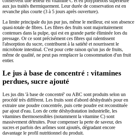
conservent une teneur en vitamine C et en polyphénols supérieure
aux jus traités thermiquement. Leur durée de conservation est en
revanche plus courte (3 à 5 jours après ouverture).
La limite principale du jus pur jus, même le meilleur, est son absence
quasi-totale de fibres. Les fibres des fruits sont majoritairement
contenues dans la pulpe, qui est en grande partie éliminée lors du
pressage. Or ce sont précisément ces fibres qui ralentissent
l'absorption du sucre, contribuent à la satiété et nourrissent le
microbiote intestinal. C'est pour cette raison qu'un jus de fruits,
même de qualité, ne peut pas remplacer la consommation d'un fruit
entier.
Le jus à base de concentré : vitamines
perdues, sucre ajouté
Les jus dits 'à base de concentré' ou ABC sont produits selon un
procédé très différent. Les fruits sont d'abord déshydratés pour en
extraire une poudre concentrée, puis cette poudre est reconstituée
par ajout d'eau. Lors de cette déshydratation industrielle, les
vitamines thermosensibles (notamment la vitamine C) sont
massivement détruites. Pour compenser la perte de saveur, des
sucres et parfois des arômes sont ajoutés, dégradant encore
davantage le profil nutritionnel du produit.