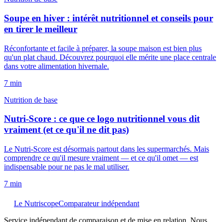
Soupe en hiver : intérêt nutritionnel et conseils pour
en tirer le meilleur
Réconfortante et facile à préparer, la soupe maison est bien plus
qu'un plat chaud. Découvrez pourquoi elle mérite une place centrale
dans votre alimentation hivernale.
7
min
Nutrition de base
Nutri-Score : ce que ce logo nutritionnel vous dit
vraiment (et ce qu'il ne dit pas)
Le Nutri-Score est désormais partout dans les supermarchés. Mais
comprendre ce qu'il mesure vraiment — et ce qu'il omet — est
indispensable pour ne pas le mal utiliser.
7
min
Le Nutriscope
Comparateur indépendant
Service indépendant de comparaison et de mise en relation. Nous