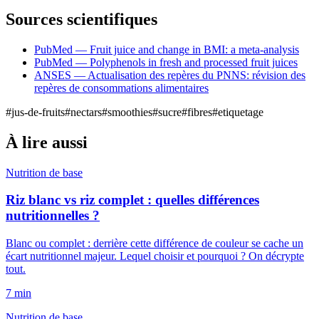
Sources scientifiques
PubMed — Fruit juice and change in BMI: a meta-analysis
PubMed — Polyphenols in fresh and processed fruit juices
ANSES — Actualisation des repères du PNNS: révision des
repères de consommations alimentaires
#
jus-de-fruits
#
nectars
#
smoothies
#
sucre
#
fibres
#
etiquetage
À lire aussi
Nutrition de base
Riz blanc vs riz complet : quelles différences
nutritionnelles ?
Blanc ou complet : derrière cette différence de couleur se cache un
écart nutritionnel majeur. Lequel choisir et pourquoi ? On décrypte
tout.
7
min
Nutrition de base