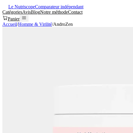
Le Nutriscope
Comparateur indépendant
Catégories
Avis
Blog
Notre méthode
Contact
Panier
Accueil
/
Homme & Virilité
/
AndroZen