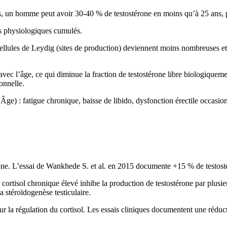
ans, un homme peut avoir 30-40 % de testostérone en moins qu’à 25 a
es physiologiques cumulés.
cellules de Leydig (sites de production) deviennent moins nombreuses e
l’âge, ce qui diminue la fraction de testostérone libre biologiquement
onnelle.
e) : fatigue chronique, baisse de libido, dysfonction érectile occasion
?
rone. L’essai de Wankhede S. et al. en 2015 documente +15 % de testos
n cortisol chronique élevé inhibe la production de testostérone par plus
 stéroïdogenèse testiculaire.
r la régulation du cortisol. Les essais cliniques documentent une réduct