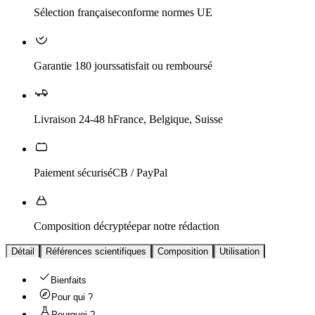
Sélection française
conforme normes UE
Garantie 180 jours
satisfait ou remboursé
Livraison 24-48 h
France, Belgique, Suisse
Paiement sécurisé
CB / PayPal
Composition décryptée
par notre rédaction
Détail
Références scientifiques
Composition
Utilisation
Bienfaits
Pour qui ?
Pourquoi ?