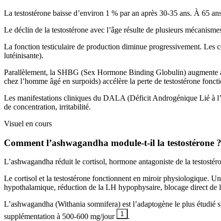
La testostérone baisse d’environ 1 % par an après 30-35 ans. À 65 
Le déclin de la testostérone avec l’âge résulte de plusieurs mécanism
La fonction testiculaire de production diminue progressivement. Les 
lutéinisante).
Parallèlement, la SHBG (Sex Hormone Binding Globulin) augmente avec 
chez l’homme âgé en surpoids) accélère la perte de testostérone foncti
Les manifestations cliniques du DALA (Déficit Androgénique Lié à l’Âg
de concentration, irritabilité.
Visuel en cours
Comment l’ashwagandha module-t-il la testostérone 
L’ashwagandha réduit le cortisol, hormone antagoniste de la testosté
Le cortisol et la testostérone fonctionnent en miroir physiologique. U
hypothalamique, réduction de la LH hypophysaire, blocage direct de la
L’ashwagandha (Withania somnifera) est l’adaptogène le plus étudié su
1
supplémentation à 500-600 mg/jour
.