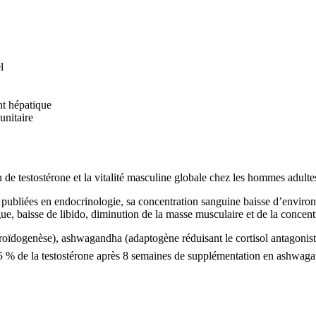
l
nt hépatique
unitaire
de testostérone et la vitalité masculine globale chez les hommes adulte
s publiées en endocrinologie, sa concentration sanguine baisse d’enviro
 baisse de libido, diminution de la masse musculaire et de la concent
roïdogenèse), ashwagandha (adaptogène réduisant le cortisol antagoniste d
5 % de la testostérone après 8 semaines de supplémentation en ashwa