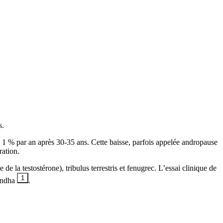
s.
n 1 % par an après 30-35 ans. Cette baisse, parfois appelée andropause
ration.
e la testostérone), tribulus terrestris et fenugrec. L’essai clinique de
1
gandha
.