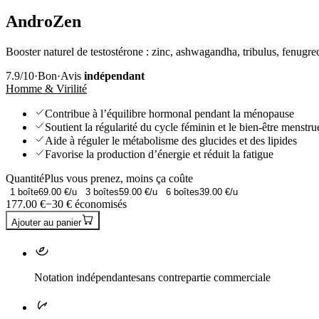
AndroZen
Booster naturel de testostérone : zinc, ashwagandha, tribulus, fenugre
7.9
/10
·
Bon
·
Avis
indépendant
Homme & Virilité
Contribue à l’équilibre hormonal pendant la ménopause
Soutient la régularité du cycle féminin et le bien-être menstru
Aide à réguler le métabolisme des glucides et des lipides
Favorise la production d’énergie et réduit la fatigue
Quantité
Plus vous prenez, moins ça coûte
1
boîte
69.00
€/u
3
boîtes
59.00
€/u
6
boîtes
39.00
€/u
177.00
€
−
30
€ économisés
Ajouter au panier
Notation indépendante
sans contrepartie commerciale