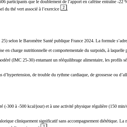
606 participants que le doublement de l’apport en caféine entraîne -2
2
el du thé vert associé à l’exercice
.
25) selon le Baromètre Santé publique France 2024. La formule s’adres
e en charge nutritionnelle et comportementale du surpoids, à laquelle 
odéré (IMC 25-30) entamant un rééquilibrage alimentaire, les profils séd
s d’hypertension, de trouble du rythme cardiaque, de grossesse ou d’all
é (-300 à -500 kcal/jour) et à une activité physique régulière (150 min
t calorique cliniquement significatif sans accompagnement diététique. La
2