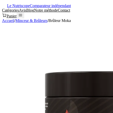
Le Nutriscope
Comparateur indépendant
Catégories
Avis
Blog
Notre méthode
Contact
Panier
Accueil
/
Minceur & Brûleurs
/
Brûleur Moka