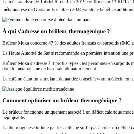
La méta-analyse de Tabrizi R. et al. en 2019 confirme sur 13 RCT et 
méta-analyse de Gholami F. et al. en 2024 valide le bénéfice additionn
À qui s’adresse un brûleur thermogénique ?
Brûleur Moka concerne 47 % des adultes français en surpoids (IMC ≥ 
La Haute Autorité de Santé recommande en première intention une pris
Brûleur Moka s’adresse à 3 profils types : les personnes en surpoids m
dont le métabolisme de base ralentit naturellement.
La caféine étant un stimulant, demandez conseil à votre médecin en ca
Comment optimiser un brûleur thermogénique ?
Le brûleur fonctionne uniquement associé à un déficit calorique modér
négligeable.
La thermogenèse induite par les actifs ne suffit pas à créer un défici