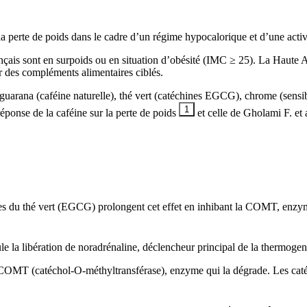
perte de poids dans le cadre d’un régime hypocalorique et d’une activi
çais sont en surpoids ou en situation d’obésité (IMC ≥ 25). La Haute 
r des compléments alimentaires ciblés.
 guarana (caféine naturelle), thé vert (catéchines EGCG), chrome (sensibi
1
éponse de la caféine sur la perte de poids
et celle de Gholami F. et 
nes du thé vert (EGCG) prolongent cet effet en inhibant la COMT, enzy
e la libération de noradrénaline, déclencheur principal de la thermogen
 COMT (catéchol-O-méthyltransférase), enzyme qui la dégrade. Les catéch