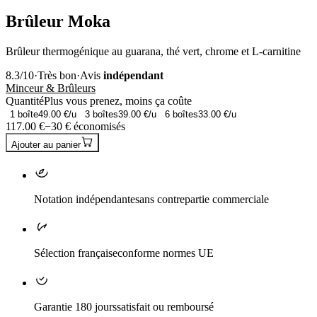
Brûleur Moka
Brûleur thermogénique au guarana, thé vert, chrome et L-carnitine
8.3
/10
·
Très bon
·
Avis
indépendant
Minceur & Brûleurs
Quantité
Plus vous prenez, moins ça coûte
1
boîte
49.00
€/u
3
boîtes
39.00
€/u
6
boîtes
33.00
€/u
117.00
€
−
30
€ économisés
Ajouter au panier
Notation indépendante
sans contrepartie commerciale
Sélection française
conforme normes UE
Garantie 180 jours
satisfait ou remboursé